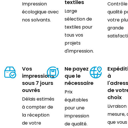
textiles
Impression
Contrôle
Large
écologique avec
qualité p
sélection de
nos solvants.
votre plu
textiles pour
grande
tous vos
satisfact
projets
d'impression.
Vos
Ne payez
Expédit
impressions
que le
à
sous 7 jours
nécessaire
l'adres
ouvrés
de votr
Prix
choix
Délais estimés
équitables
Livraison
à compter de
pour une
mesure, 
la réception
impression
que vous
de votre
de qualité.